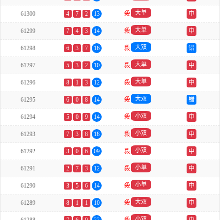
大单
61300
4
7
2
13
殺
中
大单
61299
7
4
3
14
殺
中
大双
61298
6
3
7
16
殺
错
大单
61297
5
3
2
10
殺
中
大单
61296
8
1
3
12
殺
中
大双
61295
6
0
8
14
殺
错
小双
61294
5
0
9
14
殺
中
小双
61293
7
3
8
18
殺
中
小双
61292
3
0
6
09
殺
中
小单
61291
2
7
3
12
殺
中
小单
61290
3
5
6
14
殺
中
大双
61289
8
1
1
10
殺
中
小双