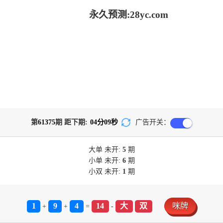
永久预测:28yc.com
第
61375
期 距下期:
04
分
09
秒
广告开关：
大单
未开:
5
期
小单
未开:
6
期
小双
未开:
1
期
1
9
4
14
大
双
咪牌
+
+
=
-