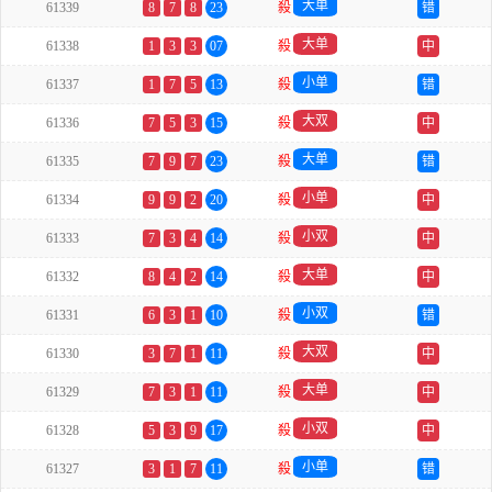
大单
61339
8
7
8
23
殺
错
大单
61338
1
3
3
07
殺
中
小单
61337
1
7
5
13
殺
错
大双
61336
7
5
3
15
殺
中
大单
61335
7
9
7
23
殺
错
小单
61334
9
9
2
20
殺
中
小双
61333
7
3
4
14
殺
中
大单
61332
8
4
2
14
殺
中
小双
61331
6
3
1
10
殺
错
大双
61330
3
7
1
11
殺
中
大单
61329
7
3
1
11
殺
中
小双
61328
5
3
9
17
殺
中
小单
61327
3
1
7
11
殺
错