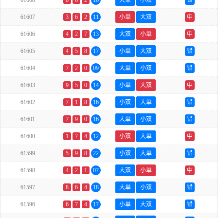
61608
8
6
2
16
大单
小双
错
61607
3
6
2
11
小单
大双
中
61606
4
2
7
13
大双
小单
中
61605
4
5
8
17
小单
大双
错
61604
7
2
0
09
大单
小双
错
61603
9
5
0
14
小单
大双
中
61602
7
1
8
16
小双
大单
错
61601
7
9
0
16
大单
小双
错
61600
1
7
4
12
小双
大单
中
61599
5
9
8
22
小双
大单
错
61598
4
2
1
07
大双
小单
中
61597
8
6
4
18
大单
小双
错
61596
6
7
4
17
小单
大双
错