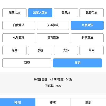
加拿大28
加拿大西28
台湾28
比特币28
白虎算法
天神算法
九鼎算法
七星算法
狂马算法
狗熊算法
组合
杀组
大小
单双
双项
双组
100期 正确：46 期 错误：54 期
正确率：46%
预测
走势
统计