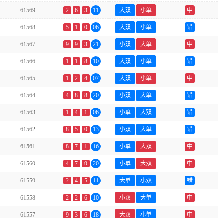
61569
2
6
3
11
大双
小单
中
61568
5
1
0
06
大双
小单
错
61567
9
9
3
21
小双
大单
中
61566
1
1
8
10
大双
小单
错
61565
1
2
4
07
大双
小单
中
61564
4
8
8
20
小双
大单
错
61563
1
4
1
06
小单
大双
错
61562
8
5
0
13
小双
大单
错
61561
8
7
1
16
小单
大双
中
61560
4
7
9
20
小单
大双
中
61559
2
4
5
11
大单
小双
错
61558
2
2
6
10
小双
大单
中
61557
9
3
6
18
大双
小单
中