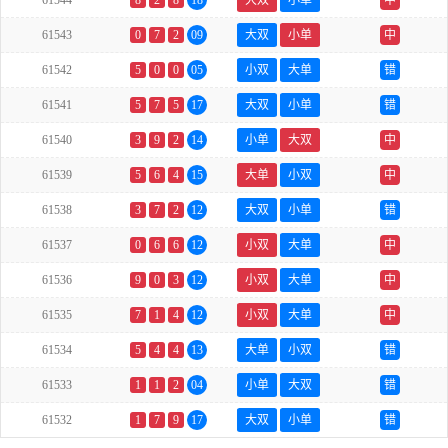
61544
8
2
8
18
大双
小单
中
61543
0
7
2
09
大双
小单
中
61542
5
0
0
05
小双
大单
错
61541
5
7
5
17
大双
小单
错
61540
3
9
2
14
小单
大双
中
61539
5
6
4
15
大单
小双
中
61538
3
7
2
12
大双
小单
错
61537
0
6
6
12
小双
大单
中
61536
9
0
3
12
小双
大单
中
61535
7
1
4
12
小双
大单
中
61534
5
4
4
13
大单
小双
错
61533
1
1
2
04
小单
大双
错
61532
1
7
9
17
大双
小单
错