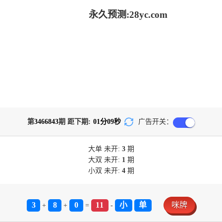
永久预测:28yc.com
第
3466843
期 距下期:
01
分
09
秒
广告开关：
大单
未开:
3
期
大双
未开:
1
期
小双
未开:
4
期
3
8
0
11
小
单
咪牌
+
+
=
-