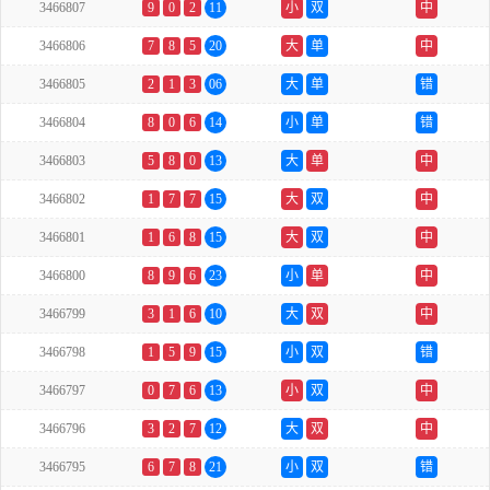
3466807
9
0
2
11
小
双
中
3466806
7
8
5
20
大
单
中
3466805
2
1
3
06
大
单
错
3466804
8
0
6
14
小
单
错
3466803
5
8
0
13
大
单
中
3466802
1
7
7
15
大
双
中
3466801
1
6
8
15
大
双
中
3466800
8
9
6
23
小
单
中
3466799
3
1
6
10
大
双
中
3466798
1
5
9
15
小
双
错
3466797
0
7
6
13
小
双
中
3466796
3
2
7
12
大
双
中
3466795
6
7
8
21
小
双
错