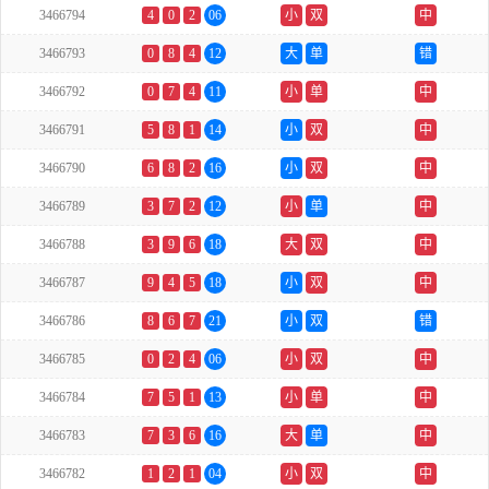
3466794
4
0
2
06
小
双
中
3466793
0
8
4
12
大
单
错
3466792
0
7
4
11
小
单
中
3466791
5
8
1
14
小
双
中
3466790
6
8
2
16
小
双
中
3466789
3
7
2
12
小
单
中
3466788
3
9
6
18
大
双
中
3466787
9
4
5
18
小
双
中
3466786
8
6
7
21
小
双
错
3466785
0
2
4
06
小
双
中
3466784
7
5
1
13
小
单
中
3466783
7
3
6
16
大
单
中
3466782
1
2
1
04
小
双
中