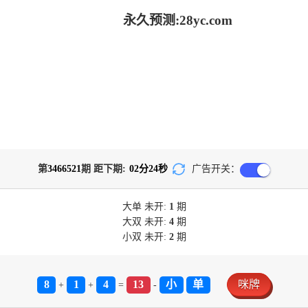
永久预测:28yc.com
第
3466521
期 距下期:
02
分
24
秒
广告开关：
大单
未开:
1
期
大双
未开:
4
期
小双
未开:
2
期
8
1
4
13
小
单
咪牌
+
+
=
-