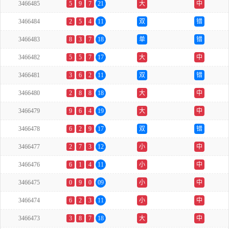
3466485
5
9
7
21
大
中
3466484
2
5
4
11
双
错
3466483
8
3
7
18
单
错
3466482
5
5
7
17
大
中
3466481
3
6
2
11
双
错
3466480
2
8
8
18
大
中
3466479
9
6
4
19
大
中
3466478
6
2
9
17
双
错
3466477
2
7
3
12
小
中
3466476
6
1
4
11
小
中
3466475
0
9
0
09
小
中
3466474
6
2
3
11
小
中
3466473
3
8
7
18
大
中