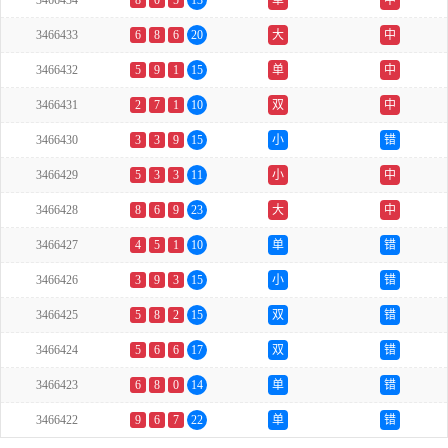
3466434
8
0
5
13
单
中
3466433
6
8
6
20
大
中
3466432
5
9
1
15
单
中
3466431
2
7
1
10
双
中
3466430
3
3
9
15
小
错
3466429
5
3
3
11
小
中
3466428
8
6
9
23
大
中
3466427
4
5
1
10
单
错
3466426
3
9
3
15
小
错
3466425
5
8
2
15
双
错
3466424
5
6
6
17
双
错
3466423
6
8
0
14
单
错
3466422
9
6
7
22
单
错