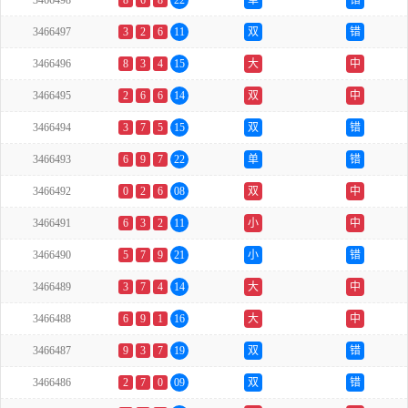
3466498
8
6
8
22
单
错
3466497
3
2
6
11
双
错
3466496
8
3
4
15
大
中
3466495
2
6
6
14
双
中
3466494
3
7
5
15
双
错
3466493
6
9
7
22
单
错
3466492
0
2
6
08
双
中
3466491
6
3
2
11
小
中
3466490
5
7
9
21
小
错
3466489
3
7
4
14
大
中
3466488
6
9
1
16
大
中
3466487
9
3
7
19
双
错
3466486
2
7
0
09
双
错