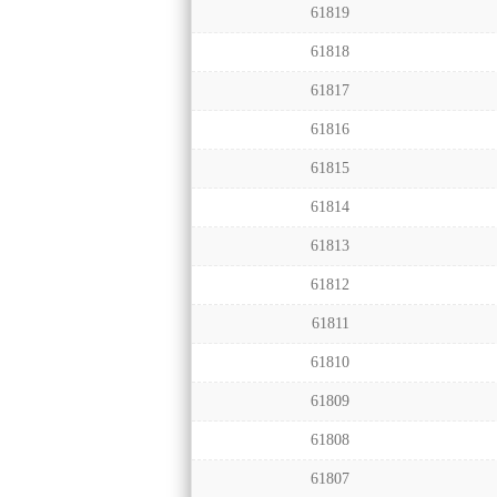
61819
61818
61817
61816
61815
61814
61813
61812
61811
61810
61809
61808
61807