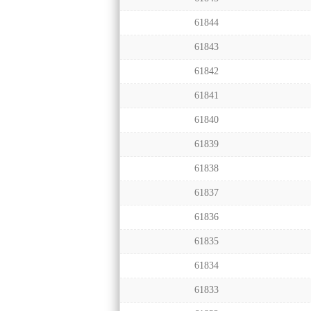
61844
61843
61842
61841
61840
61839
61838
61837
61836
61835
61834
61833