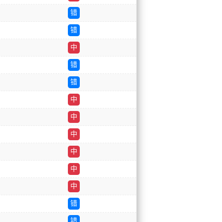
错
错
中
错
错
中
中
中
中
中
中
错
错