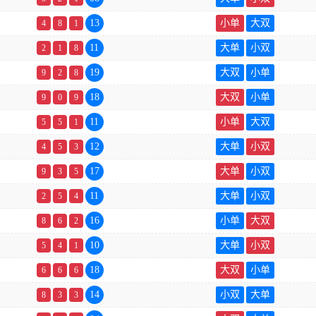
13
小单
大双
4
8
1
11
大单
小双
2
1
8
19
大双
小单
9
2
8
18
大双
小单
9
0
9
11
小单
大双
5
5
1
12
大单
小双
4
5
3
17
大单
小双
9
3
5
11
大单
小双
2
5
4
16
小单
大双
8
6
2
10
大单
小双
5
4
1
18
大双
小单
6
6
6
14
小双
大单
8
3
3