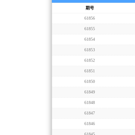
期号
61856
61855
61854
61853
61852
61851
61850
61849
61848
61847
61846
61845