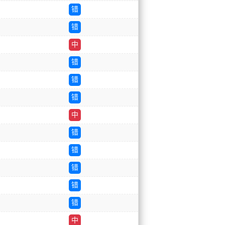
错
错
中
错
错
错
中
错
错
错
错
错
中