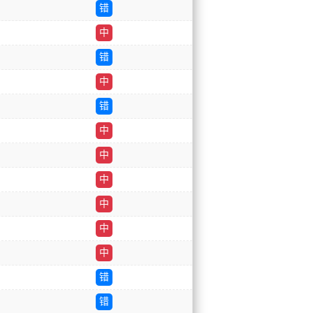
错
中
错
中
错
中
中
中
中
中
中
错
错