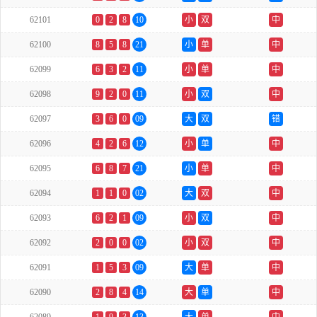
62101
0
2
8
10
小
双
中
62100
8
5
8
21
小
单
中
62099
6
3
2
11
小
单
中
62098
9
2
0
11
小
双
中
62097
3
6
0
09
大
双
错
62096
4
2
6
12
小
单
中
62095
6
8
7
21
小
单
中
62094
1
1
0
02
大
双
中
62093
6
2
1
09
小
双
中
62092
2
0
0
02
小
双
中
62091
1
5
3
09
大
单
中
62090
2
8
4
14
大
单
中