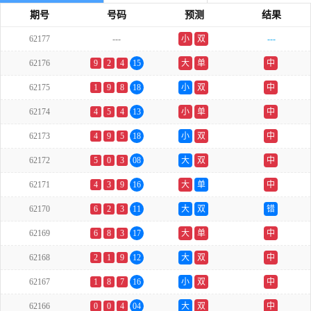
期号
号码
预测
结果
62177
---
小
双
---
62176
9
2
4
15
大
单
中
62175
1
9
8
18
小
双
中
62174
4
5
4
13
小
单
中
62173
4
9
5
18
小
双
中
62172
5
0
3
08
大
双
中
62171
4
3
9
16
大
单
中
62170
6
2
3
11
大
双
错
62169
6
8
3
17
大
单
中
62168
2
1
9
12
大
双
中
62167
1
8
7
16
小
双
中
62166
0
0
4
04
大
双
中