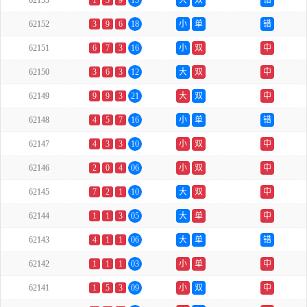
62153
1
3
9
13
大
双
错
62152
3
9
6
18
小
单
错
62151
6
7
3
16
小
双
中
62150
3
6
3
12
大
双
中
62149
9
9
3
21
大
双
中
62148
4
5
7
16
小
单
错
62147
4
3
3
10
小
双
中
62146
2
0
4
06
小
双
中
62145
7
2
1
10
大
双
中
62144
1
1
3
05
大
单
中
62143
4
1
1
06
大
单
错
62142
1
1
1
03
小
单
中
62141
1
5
3
09
小
双
中