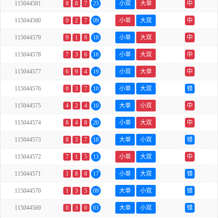
115044581
8
8
7
23
小双
大单
中
115044580
0
2
7
09
小单
大双
中
115044579
9
1
8
18
小单
大双
中
115044578
7
3
6
16
小单
大双
中
115044577
6
9
4
19
小双
大单
中
115044576
0
3
7
10
小单
大双
错
115044575
4
2
4
10
大单
小双
中
115044574
8
4
8
20
小单
大双
中
115044573
8
3
7
18
大单
小双
错
115044572
7
1
5
13
小单
大双
中
115044571
1
8
8
17
小单
大双
错
115044570
1
3
5
09
大单
小双
错
115044569
0
3
0
03
大单
小双
错