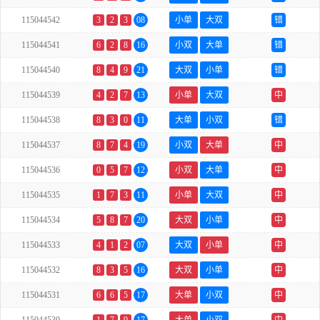
115044542
3
2
3
08
小单
大双
错
115044541
6
2
8
16
小双
大单
错
115044540
8
4
9
21
大双
小单
错
115044539
4
2
7
13
小单
大双
中
115044538
8
3
0
11
大单
小双
错
115044537
8
7
4
19
小双
大单
中
115044536
0
5
7
12
小双
大单
中
115044535
1
7
3
11
小单
大双
中
115044534
5
8
7
20
大双
小单
中
115044533
4
1
2
07
大双
小单
中
115044532
8
3
5
16
大双
小单
中
115044531
6
6
5
17
大单
小双
中