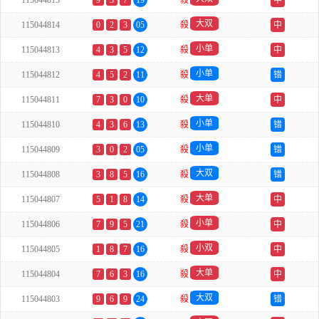
115044815
9
3
7
19
殺
中
大双
115044814
0
2
3
05
殺
中
小单
115044813
4
3
5
12
殺
中
小单
115044812
4
5
2
11
殺
错
大单
115044811
7
3
0
10
殺
中
小单
115044810
4
3
6
13
殺
错
小单
115044809
3
0
2
05
殺
错
大双
115044808
3
8
5
16
殺
错
大单
115044807
5
1
8
14
殺
中
小单
115044806
7
9
5
21
殺
中
小双
115044805
1
8
7
16
殺
中
大单
115044804
7
6
3
16
殺
中
大双
115044803
9
6
9
24
殺
错