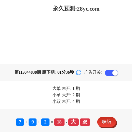
永久预测:28yc.com
第
115044838
期 距下期:
01
分
36
秒
广告开关：
大单
未开:
1
期
小单
未开:
2
期
小双
未开:
4
期
7
9
2
18
大
双
咪牌
+
+
=
-