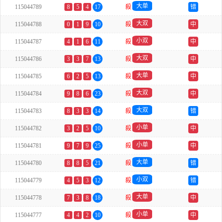
大单
115044789
8
5
4
17
殺
错
大双
115044788
0
1
9
10
殺
中
小双
115044787
4
1
6
11
殺
中
大双
115044786
3
3
7
13
殺
中
大单
115044785
6
2
5
13
殺
中
大双
115044784
9
8
6
23
殺
中
大双
115044783
8
3
3
14
殺
错
小单
115044782
3
2
5
10
殺
中
小单
115044781
9
7
9
25
殺
中
大单
115044780
8
8
5
21
殺
错
小双
115044779
4
5
3
12
殺
错
大单
115044778
7
3
8
18
殺
中
小单
115044777
4
4
2
10
殺
中