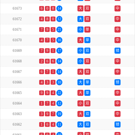
61673
6
0
8
14
大
双
中
61672
4
8
0
12
大
双
中
61671
7
9
5
21
小
单
中
61670
4
7
5
16
大
单
中
61669
7
9
1
17
小
双
错
61668
2
6
6
14
小
双
中
61667
6
7
1
14
大
双
中
61666
4
3
3
10
大
单
错
61665
9
9
4
22
大
单
中
61664
1
7
4
12
小
双
中
61663
3
9
7
19
大
双
中
61662
1
6
4
11
大
双
错