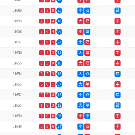
61661
6
0
4
10
小
双
中
61660
9
8
8
25
小
双
错
61659
7
7
4
18
大
双
中
61658
2
0
4
06
小
单
中
61657
8
9
5
22
小
双
中
61656
4
4
3
11
大
单
中
61655
2
5
9
16
大
双
中
61654
8
2
3
13
大
双
错
61653
6
0
1
07
大
单
中
61652
9
2
4
15
小
双
错
61651
1
8
3
12
大
单
错
61650
6
0
0
06
小
单
中
61649
9
9
6
24
小
双
中