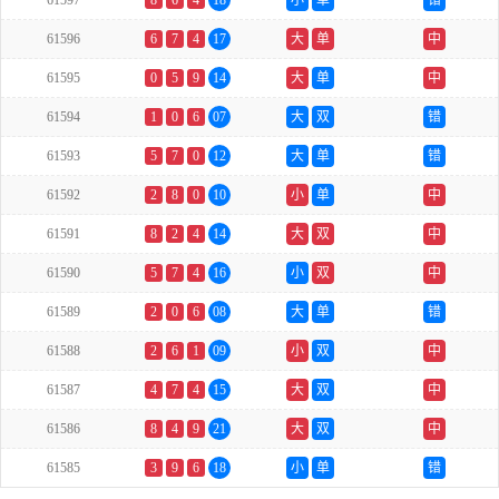
61597
8
6
4
18
小
单
错
61596
6
7
4
17
大
单
中
61595
0
5
9
14
大
单
中
61594
1
0
6
07
大
双
错
61593
5
7
0
12
大
单
错
61592
2
8
0
10
小
单
中
61591
8
2
4
14
大
双
中
61590
5
7
4
16
小
双
中
61589
2
0
6
08
大
单
错
61588
2
6
1
09
小
双
中
61587
4
7
4
15
大
双
中
61586
8
4
9
21
大
双
中
61585
3
9
6
18
小
单
错