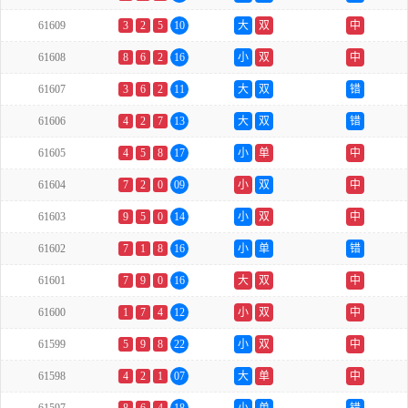
61609
3
2
5
10
大
双
中
61608
8
6
2
16
小
双
中
61607
3
6
2
11
大
双
错
61606
4
2
7
13
大
双
错
61605
4
5
8
17
小
单
中
61604
7
2
0
09
小
双
中
61603
9
5
0
14
小
双
中
61602
7
1
8
16
小
单
错
61601
7
9
0
16
大
双
中
61600
1
7
4
12
小
双
中
61599
5
9
8
22
小
双
中
61598
4
2
1
07
大
单
中