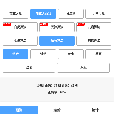
加拿大28
加拿大西28
台湾28
比特币28
白虎算法
天神算法
九鼎算法
七星算法
狂马算法
狗熊算法
组合
杀组
大小
单双
双项
双组
100期 正确：68 期 错误：32 期
正确率：68%
预测
走势
统计