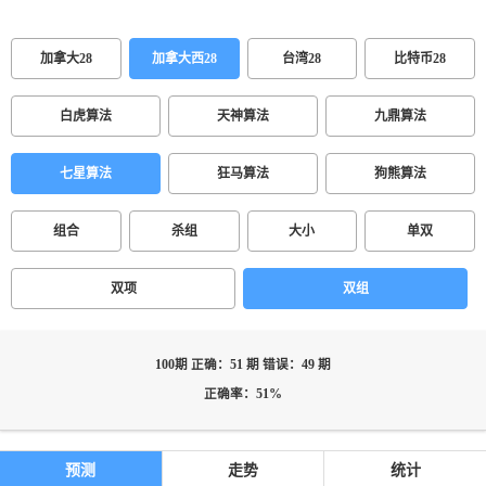
加拿大28
加拿大西28
台湾28
比特币28
白虎算法
天神算法
九鼎算法
七星算法
狂马算法
狗熊算法
组合
杀组
大小
单双
双项
双组
100期 正确：51 期 错误：49 期
正确率：51%
预测
走势
统计