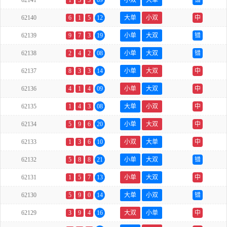
62141
1
5
3
09
小双
大单
错
62140
6
1
5
12
大单
小双
中
62139
9
7
3
19
小单
大双
错
62138
2
4
2
08
小单
大双
错
62137
8
3
3
14
小单
大双
中
62136
4
1
4
09
小单
大双
中
62135
1
4
3
08
大单
小双
中
62134
5
9
6
20
小单
大双
中
62133
1
3
6
10
小双
大单
中
62132
5
8
8
21
小单
大双
错
62131
1
5
7
13
小单
大双
中
62130
5
9
0
14
大单
小双
错
62129
3
9
4
16
大双
小单
中