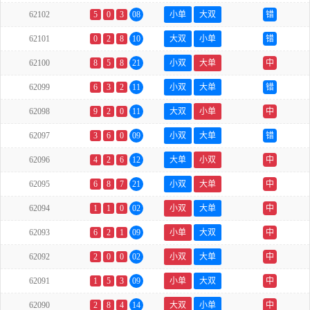
62102
5
0
3
08
小单
大双
错
62101
0
2
8
10
大双
小单
错
62100
8
5
8
21
小双
大单
中
62099
6
3
2
11
小双
大单
错
62098
9
2
0
11
大双
小单
中
62097
3
6
0
09
小双
大单
错
62096
4
2
6
12
大单
小双
中
62095
6
8
7
21
小双
大单
中
62094
1
1
0
02
小双
大单
中
62093
6
2
1
09
小单
大双
中
62092
2
0
0
02
小双
大单
中
62091
1
5
3
09
小单
大双
中
62090
2
8
4
14
大双
小单
中