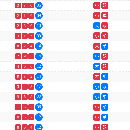
06
小
双
3
3
0
09
小
单
2
1
6
10
大
双
2
8
0
09
小
单
3
1
5
14
大
单
8
2
4
14
小
双
2
9
3
12
大
双
4
0
8
14
大
单
9
3
2
17
小
双
5
4
8
22
小
单
9
5
8
06
小
单
1
3
2
12
小
单
0
5
7
12
小
双
8
0
4