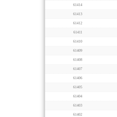
61414
61413
61412
61411
61410
61409
61408
61407
61406
61405
61404
61403
61402