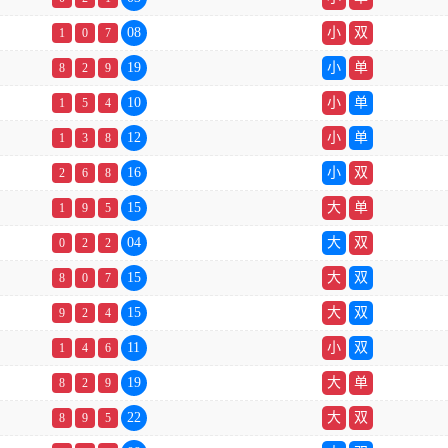
08
小
双
1
0
7
19
小
单
8
2
9
10
小
单
1
5
4
12
小
单
1
3
8
16
小
双
2
6
8
15
大
单
1
9
5
04
大
双
0
2
2
15
大
双
8
0
7
15
大
双
9
2
4
11
小
双
1
4
6
19
大
单
8
2
9
22
大
双
8
9
5