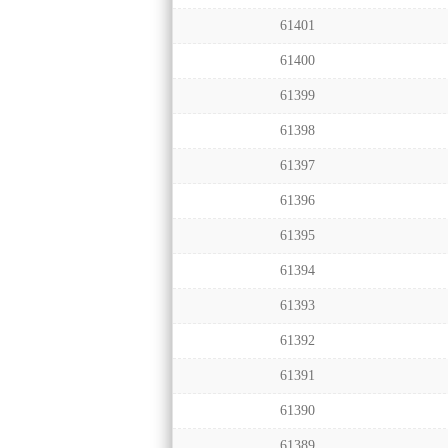
61401
61400
61399
61398
61397
61396
61395
61394
61393
61392
61391
61390
61389