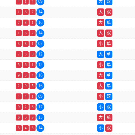
09
大
双
4
1
4
14
大
双
1
6
7
16
大
单
7
8
1
14
大
双
1
6
7
07
小
单
3
3
1
12
大
单
7
5
0
12
小
单
5
6
1
16
大
单
9
3
4
16
大
单
2
9
5
09
小
双
4
4
1
17
小
双
9
2
6
15
大
单
6
0
9
14
小
双
5
4
5