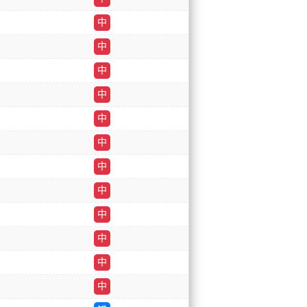
中
中
中
中
中
中
中
中
中
中
中
中