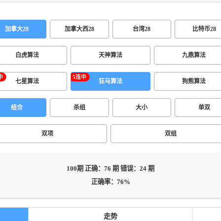
加拿大28
加拿大西28
台湾28
比特币28
白虎算法
天神算法
九鼎算法
七星算法
狂马算法
狗熊算法
组合
杀组
大小
单双
双项
双组
100期 正确：76 期 错误：24 期
正确率：76%
走势