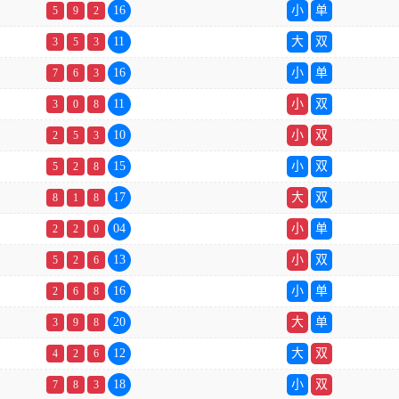
16
小
单
5
9
2
11
大
双
3
5
3
16
小
单
7
6
3
11
小
双
3
0
8
10
小
双
2
5
3
15
小
双
5
2
8
17
大
双
8
1
8
04
小
单
2
2
0
13
小
双
5
2
6
16
小
单
2
6
8
20
大
单
3
9
8
12
大
双
4
2
6
18
小
双
7
8
3