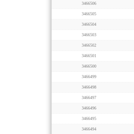
3466506
3466505
3466504
3466503
3466502
3466501
3466500
3466499
3466498
3466497
3466496
3466495
3466494