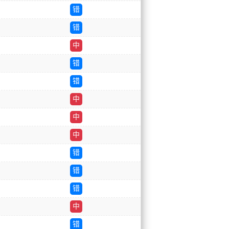
错
错
中
错
错
中
中
中
错
错
错
中
错