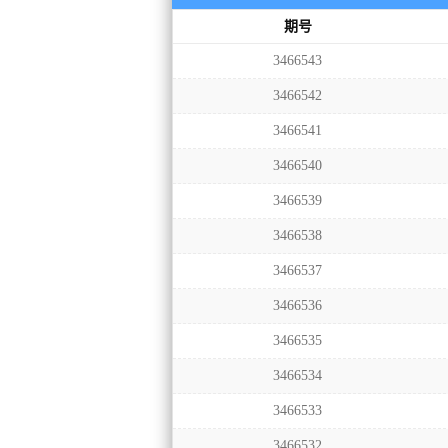
期号
3466543
3466542
3466541
3466540
3466539
3466538
3466537
3466536
3466535
3466534
3466533
3466532