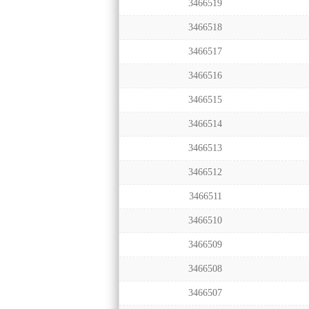
3466519
3466518
3466517
3466516
3466515
3466514
3466513
3466512
3466511
3466510
3466509
3466508
3466507