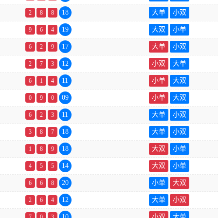
18
大单
小双
2
8
8
19
大双
小单
9
6
4
17
大单
小双
6
2
9
12
小双
大单
2
7
3
11
小单
大双
6
1
4
09
小单
大双
0
9
0
11
大单
小双
6
2
3
18
大单
小双
3
8
7
18
大双
小单
1
8
9
14
大双
小单
4
5
5
20
小单
大双
6
6
8
12
大单
小双
2
6
4
10
小双
大单
7
0
3