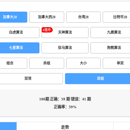
加拿大28
加拿大西28
台湾28
比特币28
白虎算法
天神算法
九鼎算法
七星算法
狂马算法
狗熊算法
组合
杀组
大小
单双
双项
双组
100期 正确：59 期 错误：41 期
正确率：59%
走势