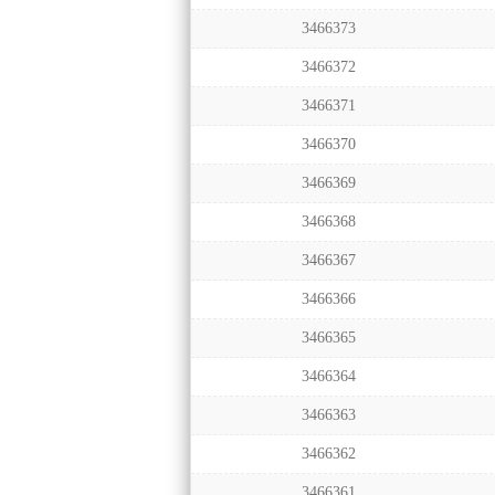
3466373
3466372
3466371
3466370
3466369
3466368
3466367
3466366
3466365
3466364
3466363
3466362
3466361