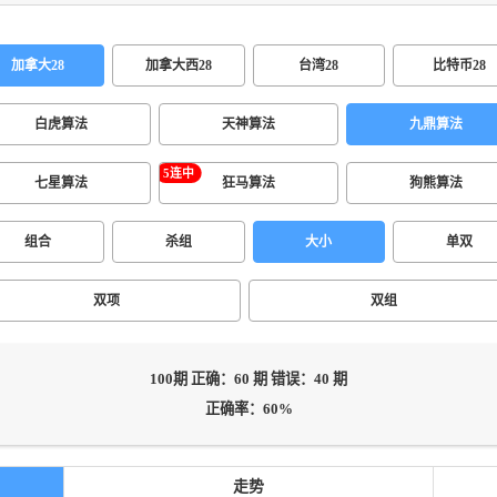
加拿大28
加拿大西28
台湾28
比特币28
白虎算法
天神算法
九鼎算法
七星算法
狂马算法
狗熊算法
组合
杀组
大小
单双
双项
双组
100期 正确：60 期 错误：40 期
正确率：60%
走势