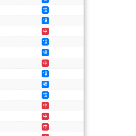
错
错
中
错
错
中
错
错
错
中
中
中