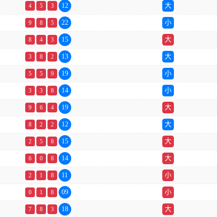
12
大
4
5
3
22
小
9
8
5
15
大
8
4
3
13
大
3
8
2
19
小
5
5
9
14
小
3
3
8
19
大
9
6
4
12
大
8
2
2
15
大
2
5
8
14
大
6
0
8
11
小
2
1
8
09
小
0
1
8
18
大
7
8
3