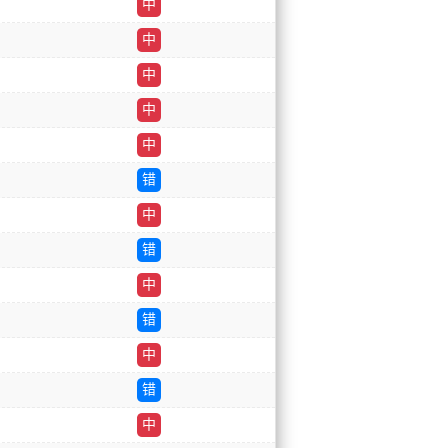
中
中
中
中
中
错
中
错
中
错
中
错
中