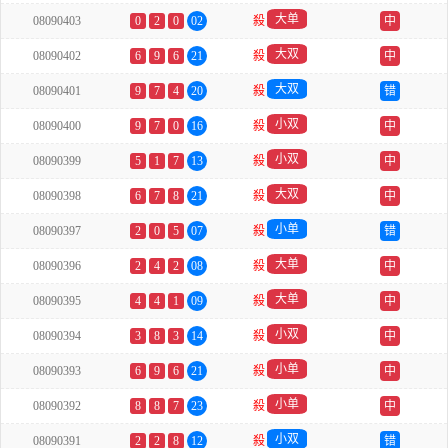
大单
08090403
0
2
0
02
殺
中
大双
08090402
6
9
6
21
殺
中
大双
08090401
9
7
4
20
殺
错
小双
08090400
9
7
0
16
殺
中
小双
08090399
5
1
7
13
殺
中
大双
08090398
6
7
8
21
殺
中
小单
08090397
2
0
5
07
殺
错
大单
08090396
2
4
2
08
殺
中
大单
08090395
4
4
1
09
殺
中
小双
08090394
3
8
3
14
殺
中
小单
08090393
6
9
6
21
殺
中
小单
08090392
8
8
7
23
殺
中
小双
08090391
2
2
8
12
殺
错