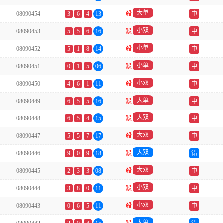
大单
08090454
3
6
4
13
殺
中
小双
08090453
5
5
6
16
殺
中
小单
08090452
5
1
8
14
殺
中
小单
08090451
0
1
5
06
殺
中
小双
08090450
4
6
1
11
殺
中
大单
08090449
6
5
5
16
殺
中
大双
08090448
6
5
4
15
殺
中
大双
08090447
5
5
7
17
殺
中
大双
08090446
9
0
9
18
殺
错
大双
08090445
2
3
3
08
殺
中
小双
08090444
3
8
0
11
殺
中
小双
08090443
0
6
5
11
殺
中
大单