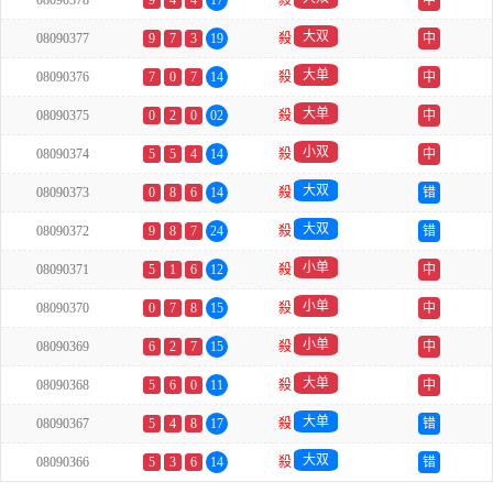
08090378
9
4
4
17
殺
中
大双
08090377
9
7
3
19
殺
中
大单
08090376
7
0
7
14
殺
中
大单
08090375
0
2
0
02
殺
中
小双
08090374
5
5
4
14
殺
中
大双
08090373
0
8
6
14
殺
错
大双
08090372
9
8
7
24
殺
错
小单
08090371
5
1
6
12
殺
中
小单
08090370
0
7
8
15
殺
中
小单
08090369
6
2
7
15
殺
中
大单
08090368
5
6
0
11
殺
中
大单
08090367
5
4
8
17
殺
错
大双
08090366
5
3
6
14
殺
错