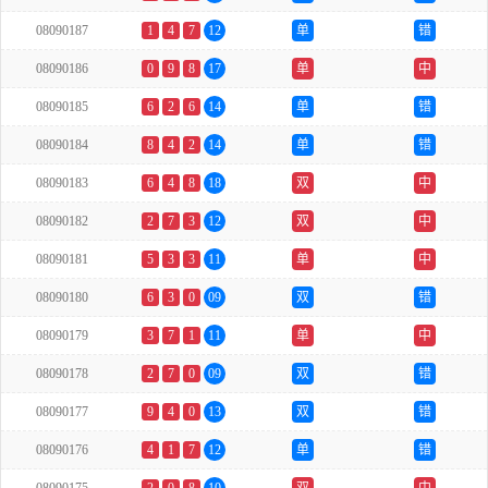
08090187
1
4
7
12
单
错
08090186
0
9
8
17
单
中
08090185
6
2
6
14
单
错
08090184
8
4
2
14
单
错
08090183
6
4
8
18
双
中
08090182
2
7
3
12
双
中
08090181
5
3
3
11
单
中
08090180
6
3
0
09
双
错
08090179
3
7
1
11
单
中
08090178
2
7
0
09
双
错
08090177
9
4
0
13
双
错
08090176
4
1
7
12
单
错