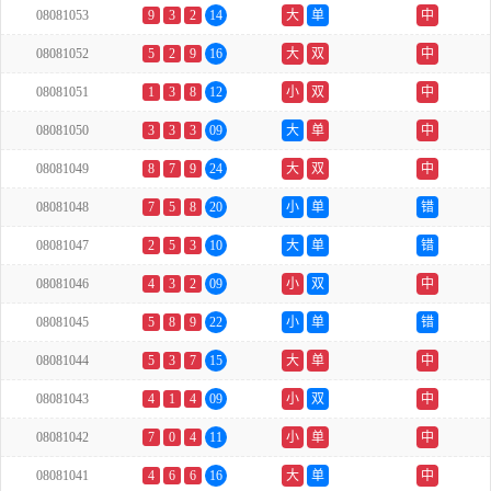
08081053
9
3
2
14
大
单
中
08081052
5
2
9
16
大
双
中
08081051
1
3
8
12
小
双
中
08081050
3
3
3
09
大
单
中
08081049
8
7
9
24
大
双
中
08081048
7
5
8
20
小
单
错
08081047
2
5
3
10
大
单
错
08081046
4
3
2
09
小
双
中
08081045
5
8
9
22
小
单
错
08081044
5
3
7
15
大
单
中
08081043
4
1
4
09
小
双
中
08081042
7
0
4
11
小
单
中
08081041
4
6
6
16
大
单
中