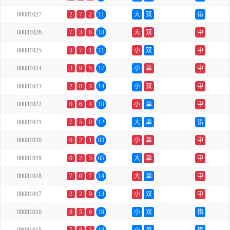
08081027
2
7
2
11
大
双
错
08081026
7
3
8
18
大
双
中
08081025
3
7
1
11
小
双
中
08081024
3
9
5
17
小
单
中
08081023
2
8
4
14
小
双
中
08081022
0
6
4
10
小
单
中
08081021
7
5
0
12
大
单
错
08081020
0
2
1
03
小
单
中
08081019
0
2
3
05
大
单
中
08081018
7
0
7
14
大
单
中
08081017
2
2
9
13
小
双
中
08081016
8
5
6
19
小
双
错