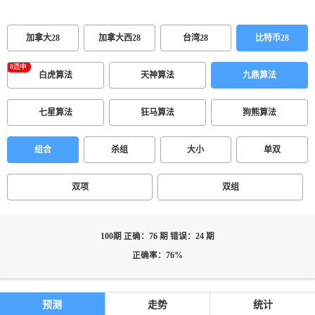
加拿大28
加拿大西28
台湾28
比特币28
白虎算法
天神算法
九鼎算法
七星算法
狂马算法
狗熊算法
组合
杀组
大小
单双
双项
双组
100期 正确：76 期 错误：24 期
正确率：76%
预测
走势
统计