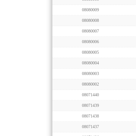
08080009
08080008
08080007
08080006
08080005
08080004
08080003
08080002
08071440
08071439
08071438
08071437