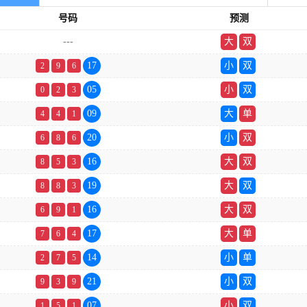
号码
预测
---
大
双
17
小
双
2
9
6
05
小
双
0
2
3
09
大
单
4
4
1
20
小
双
6
8
6
16
大
双
8
5
3
19
大
双
8
8
3
16
大
双
6
9
1
17
大
单
7
6
4
14
小
单
2
7
5
21
小
双
9
3
9
07
小
双
1
5
1