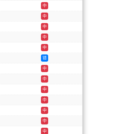
中
中
中
中
中
错
中
中
中
中
中
中
中