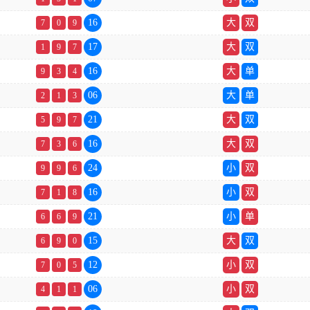
16
大
双
7
0
9
17
大
双
1
9
7
16
大
单
9
3
4
06
大
单
2
1
3
21
大
双
5
9
7
16
大
双
7
3
6
24
小
双
9
9
6
16
小
双
7
1
8
21
小
单
6
6
9
15
大
双
6
9
0
12
小
双
7
0
5
06
小
双
4
1
1