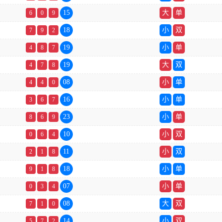
15
大
单
6
0
9
18
小
双
7
9
2
19
小
单
4
8
7
19
大
双
4
7
8
08
小
单
4
4
0
16
小
单
3
6
7
23
小
单
8
6
9
10
小
双
0
6
4
11
小
双
2
1
8
18
小
单
9
1
8
07
小
单
0
3
4
08
大
双
7
1
0
14
小
双
5
7
2